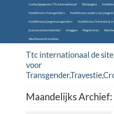
Contactgegevens Ttc Internationaal
Startpagina
Hoofdm
Hoofdmenu Transgenders
Hoofdmenu ouders van jonge t
Hoofdmenu jonge transgenders
Hoofdmenu Travestie & c
Evenementen kalender
Inloggen
Registreren
Wachtw
Wachtwoord resetten
Ttc internationaal de site
voor
Transgender,Travestie,Cr
Maandelijks Archief