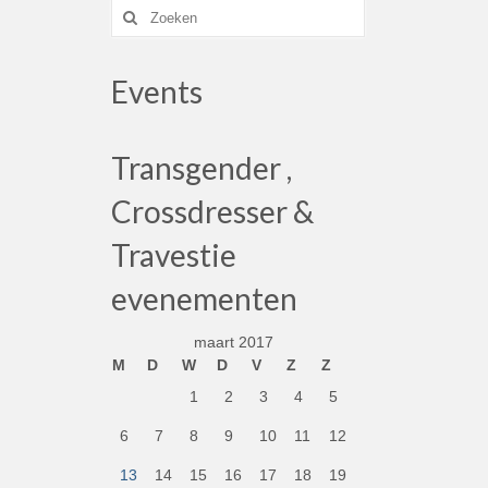
Zoek
naar:
Events
Transgender ,
Crossdresser &
Travestie
evenementen
maart 2017
M
D
W
D
V
Z
Z
1
2
3
4
5
6
7
8
9
10
11
12
13
14
15
16
17
18
19