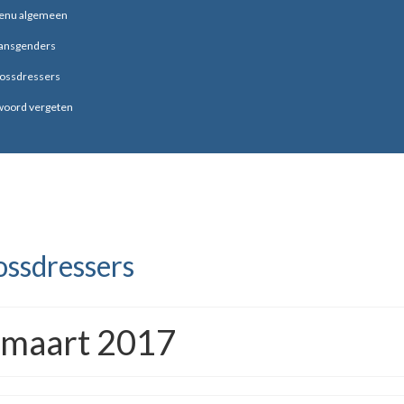
enu algemeen
ransgenders
rossdressers
oord vergeten
ossdressers
: maart 2017