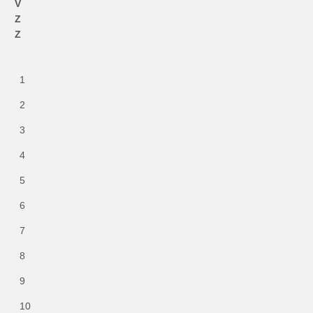
V
Z
Z
1
2
3
4
5
6
7
8
9
10