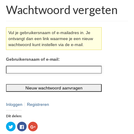
Wachtwoord vergeten
Vul je gebruikersnaam of e-mailadres in. Je
ontvangt dan een link waarmee je een nieuw
wachtwoord kunt instellen via de e-mail.
Gebruikersnaam of e-mail:
Inloggen
Registreren
Dit delen:
Klik
Klik
Klik
om
om
om
te
te
op