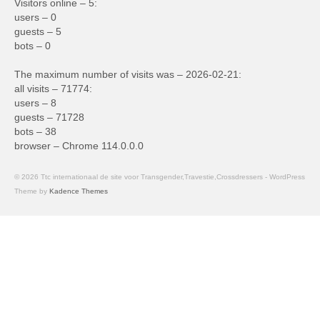
Visitors online – 5:
users – 0
guests – 5
bots – 0
The maximum number of visits was – 2026-02-21:
all visits – 71774:
users – 8
guests – 71728
bots – 38
browser – Chrome 114.0.0.0
© 2026 Ttc internationaal de site voor Transgender,Travestie,Crossdressers - WordPress
Theme by
Kadence Themes