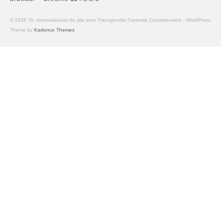
© 2026 Ttc internationaal de site voor Transgender,Travestie,Crossdressers - WordPress
Theme by
Kadence Themes