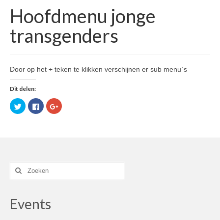
Hoofdmenu jonge
transgenders
Door op het + teken te klikken verschijnen er sub menu`s
Dit delen:
Klik
Klik
Klik
om
om
om
te
te
op
delen
delen
Google+
met
op
te
Twitter
Facebook
delen
(Wordt
(Wordt
(Wordt
in
in
in
een
een
een
nieuw
nieuw
nieuw
venster
venster
venster
Zoek
geopend)
geopend)
geopend)
naar:
Events