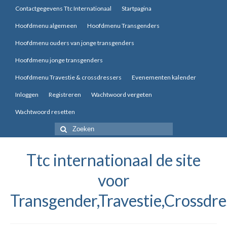
Contactgegevens Ttc Internationaal
Startpagina
Hoofdmenu algemeen
Hoofdmenu Transgenders
Hoofdmenu ouders van jonge transgenders
Hoofdmenu jonge transgenders
Hoofdmenu Travestie & crossdressers
Evenementen kalender
Inloggen
Registreren
Wachtwoord vergeten
Wachtwoord resetten
Zoek
naar:
Ttc internationaal de site
voor
Transgender,Travestie,Crossdre