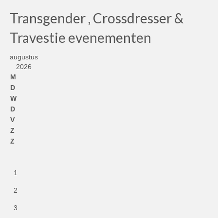
Transgender , Crossdresser &
Travestie evenementen
augustus
2026
M
D
W
D
V
Z
Z
1
2
3