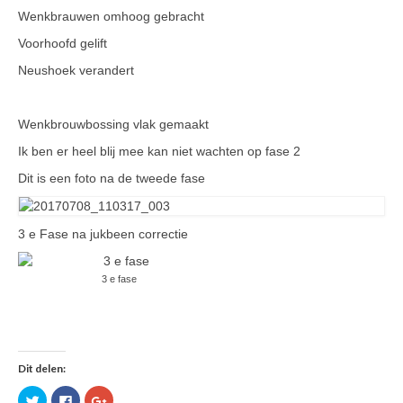
Wenkbrauwen omhoog gebracht
Voorhoofd gelift
Neushoek verandert
Wenkbrouwbossing vlak gemaakt
Ik ben er heel blij mee kan niet wachten op fase 2
Dit is een foto na de tweede fase
3 e Fase na jukbeen correctie
3 e fase
Dit delen:
Klik
Klik
Klik