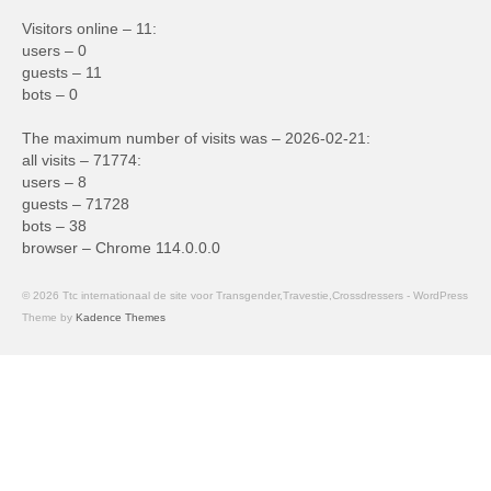
Visitors online – 11:
users – 0
guests – 11
bots – 0
The maximum number of visits was – 2026-02-21:
all visits – 71774:
users – 8
guests – 71728
bots – 38
browser – Chrome 114.0.0.0
© 2026 Ttc internationaal de site voor Transgender,Travestie,Crossdressers - WordPress
Theme by
Kadence Themes