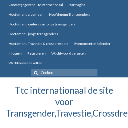
Contactgegevens Ttc Internationaal
Startpagina
Hoofdmenu algemeen
Hoofdmenu Transgenders
Hoofdmenu ouders van jonge transgenders
Hoofdmenu jonge transgenders
Hoofdmenu Travestie & crossdressers
Evenementen kalender
Inloggen
Registreren
Wachtwoord vergeten
Wachtwoord resetten
Zoek
naar:
Ttc internationaal de site
voor
Transgender,Travestie,Crossdre