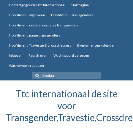
Contactgegevens Ttc Internationaal
Startpagina
Hoofdmenu algemeen
Hoofdmenu Transgenders
Hoofdmenu ouders van jonge transgenders
Hoofdmenu jonge transgenders
Hoofdmenu Travestie & crossdressers
Evenementen kalender
Inloggen
Registreren
Wachtwoord vergeten
Wachtwoord resetten
Zoek
naar:
Ttc internationaal de site
voor
Transgender,Travestie,Crossdre