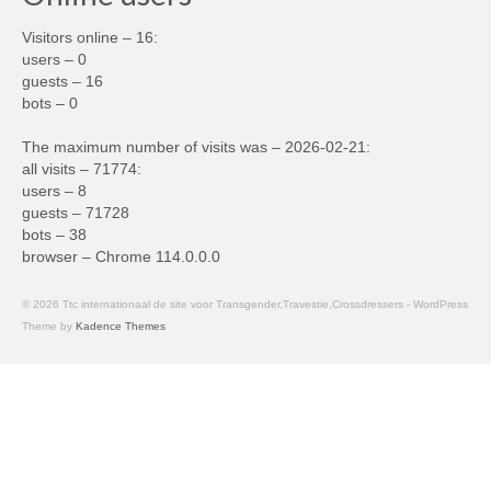
Visitors online – 16:
users – 0
guests – 16
bots – 0
The maximum number of visits was – 2026-02-21:
all visits – 71774:
users – 8
guests – 71728
bots – 38
browser – Chrome 114.0.0.0
© 2026 Ttc internationaal de site voor Transgender,Travestie,Crossdressers - WordPress
Theme by
Kadence Themes