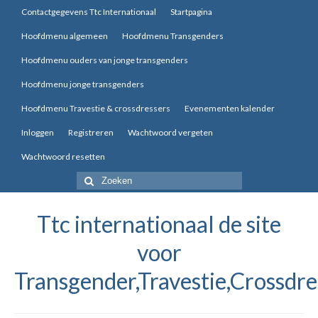
Contactgegevens Ttc Internationaal
Startpagina
Hoofdmenu algemeen
Hoofdmenu Transgenders
Hoofdmenu ouders van jonge transgenders
Hoofdmenu jonge transgenders
Hoofdmenu Travestie & crossdressers
Evenementen kalender
Inloggen
Registreren
Wachtwoord vergeten
Wachtwoord resetten
Zoek
naar:
Ttc internationaal de site
voor
Transgender,Travestie,Crossdre