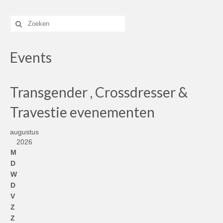
Zoek
naar:
Events
Transgender , Crossdresser &
Travestie evenementen
augustus
2026
M
D
W
D
V
Z
Z