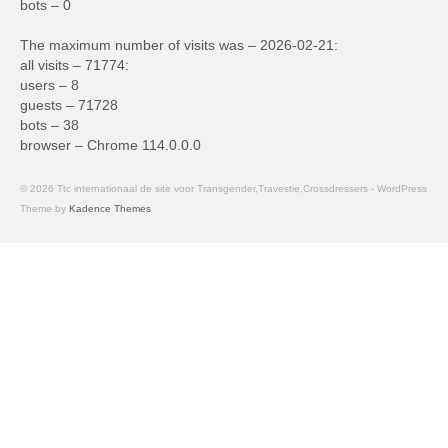
bots – 0
The maximum number of visits was – 2026-02-21:
all visits – 71774:
users – 8
guests – 71728
bots – 38
browser – Chrome 114.0.0.0
© 2026 Ttc internationaal de site voor Transgender,Travestie,Crossdressers - WordPress
Theme by
Kadence Themes